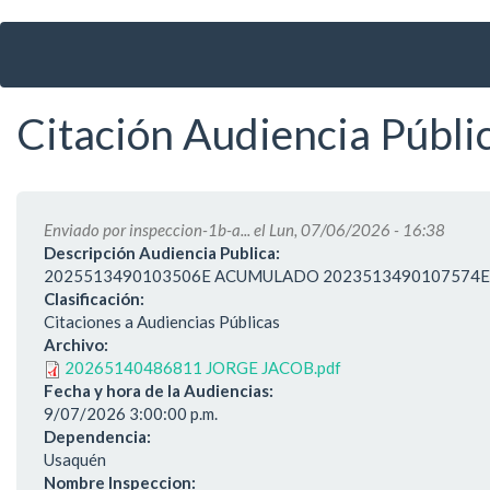
Ir
al
contenido
principal
Citación Audiencia Pú
Enviado por
inspeccion-1b-a...
el Lun, 07/06/2026 - 16:38
Descripción Audiencia Publica:
2025513490103506E ACUMULADO 2023513490107574E
Clasificación:
Citaciones a Audiencias Públicas
Archivo:
20265140486811 JORGE JACOB.pdf
Fecha y hora de la Audiencias:
9/07/2026 3:00:00 p.m.
Dependencia:
Usaquén
Nombre Inspeccion: