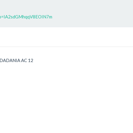
7?p=IA2sdGMhqqV8EOIN7m
UDADANIA AC 12