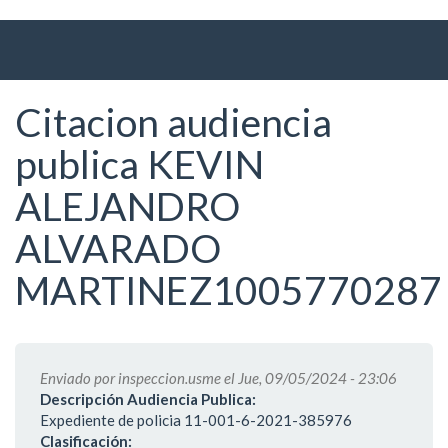
Ir
al
contenido
principal
Citacion audiencia
publica KEVIN
ALEJANDRO
ALVARADO
MARTINEZ1005770287
Enviado por
inspeccion.usme
el Jue, 09/05/2024 - 23:06
Descripción Audiencia Publica:
Expediente de policia 11-001-6-2021-385976
Clasificación: