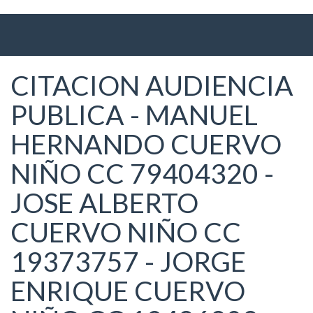
Ir
al
contenido
principal
CITACION AUDIENCIA
PUBLICA - MANUEL
HERNANDO CUERVO
NIÑO CC 79404320 -
JOSE ALBERTO
CUERVO NIÑO CC
19373757 - JORGE
ENRIQUE CUERVO