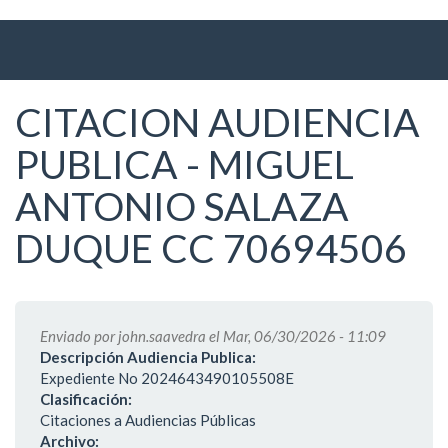
Ir
al
contenido
principal
CITACION AUDIENCIA
PUBLICA - MIGUEL
ANTONIO SALAZA
DUQUE CC 70694506
Enviado por
john.saavedra
el Mar, 06/30/2026 - 11:09
Descripción Audiencia Publica:
Expediente No 2024643490105508E
Clasificación:
Citaciones a Audiencias Públicas
Archivo: