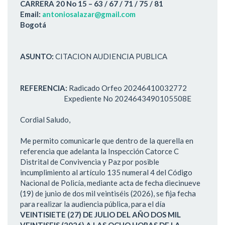
CARRERA 20 No 15 – 63 / 67 / 71 / 75 / 81
Email:
antoniosalazar@gmail.com
Bogotá
ASUNTO:
CITACION AUDIENCIA PUBLICA
REFERENCIA:
Radicado Orfeo 20246410032772
Expediente No 2024643490105508E
Cordial Saludo,
Me permito comunicarle que dentro de la querella en
referencia que adelanta la Inspección Catorce C
Distrital de Convivencia y Paz por posible
incumplimiento al artículo 135 numeral 4 del Código
Nacional de Policía, mediante acta de fecha diecinueve
(19) de junio de dos mil veintiséis (2026), se fija fecha
para realizar la audiencia pública, para el día
VEINTISIETE (27) DE JULIO DEL AÑO DOS MIL
VEINTISEIS (2026) A LAS OCHO HORAS DE LA