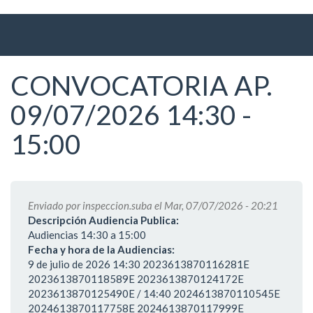
Ir
al
contenido
principal
CONVOCATORIA AP.
09/07/2026 14:30 -
15:00
Enviado por
inspeccion.suba
el Mar, 07/07/2026 - 20:21
Descripción Audiencia Publica:
Audiencias 14:30 a 15:00
Fecha y hora de la Audiencias:
9 de julio de 2026 14:30 2023613870116281E
2023613870118589E 2023613870124172E
2023613870125490E / 14:40 2024613870110545E
2024613870117758E 2024613870117999E