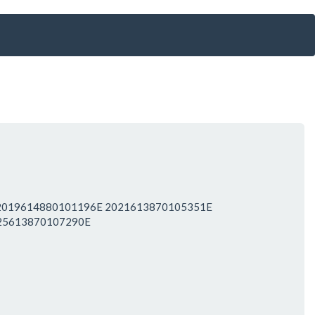
0 2019614880101196E 2021613870105351E
025613870107290E