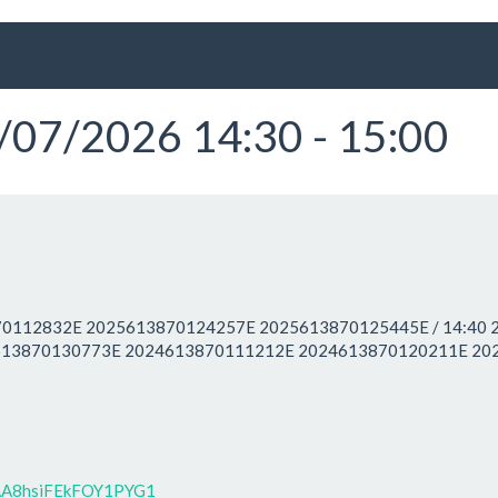
7/2026 14:30 - 15:00
13870112832E 2025613870124257E 2025613870125445E / 14:4
3613870130773E 2024613870111212E 2024613870120211E 2
2AA8hsiFEkFOY1PYG1