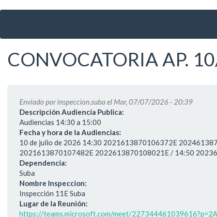
Ir
al
contenido
principal
CONVOCATORIA AP. 10/0
Enviado por
inspeccion.suba
el Mar, 07/07/2026 - 20:39
Descripción Audiencia Publica:
Audiencias 14:30 a 15:00
Fecha y hora de la Audiencias:
10 de julio de 2026 14:30 2021613870106372E 20246
2021613870107482E 2022613870108021E / 14:50 202
Dependencia:
Suba
Nombre Inspeccion:
Inspección 11E Suba
Lugar de la Reunión:
https://teams.microsoft.com/meet/227344461039616?p=