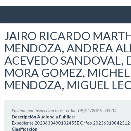
Ir
al
contenido
principal
JAIRO RICARDO MART
MENDOZA, ANDREA AL
ACEVEDO SANDOVAL, 
MORA GOMEZ, MICHEL
MENDOZA, MIGUEL LE
Enviado por
inspeccion.teus...
el Jue, 08/21/2025 - 04:04
Descripción Audiencia Publica:
Expediente 2023633490102455E Orfeo 20236310042312
Clasificación: