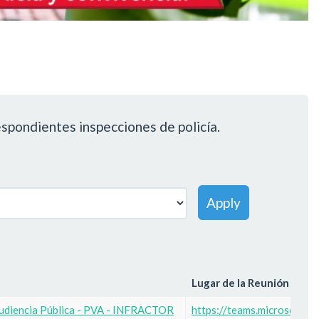
respondientes inspecciones de policía.
Apply
Lugar de la Reunión
Audiencia Pública - PVA - INFRACTOR
https://teams.microsoft.c