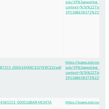
join/19%3ameeting_Ym
context=%7b%22Tid%22%
1913d8658372%22%2c%2
https://teams.microsoft.c
87211_00001dYARCELYYERCELY.pdf
join/19%3ameeting_ZTd
context=%7b%22Tid%22%
1913d8658372%22%2c%2
24581551_00001dBAR MONTA
https://teams.microsoft