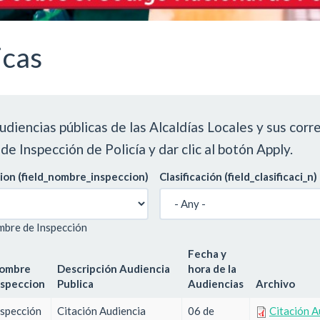
icas
udiencias públicas de las Alcaldías Locales y sus cor
de Inspección de Policía y dar clic al botón Apply.
on (field_nombre_inspeccion)
Clasificación (field_clasificaci_n)
mbre de Inspección
Fecha y
ombre
Descripción Audiencia
hora de la
nspeccion
Publica
Audiencias
Archivo
nspección
Citación Audiencia
06 de
Citación 