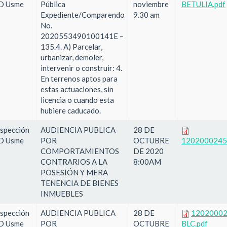
D Usme
Pública
noviembre
BETULIA.pdf
Expediente/Comparendo
9.30 am
No.
2020553490100141E –
135.4. A) Parcelar,
urbanizar, demoler,
intervenir o construir: 4.
En terrenos aptos para
estas actuaciones, sin
licencia o cuando esta
hubiere caducado.
nspección
AUDIENCIA PUBLICA
28 DE
D Usme
POR
OCTUBRE
1202000245
COMPORTAMIENTOS
DE 2020
CONTRARIOS A LA
8:00AM
POSESIÓN Y MERA
TENENCIA DE BIENES
INMUEBLES
nspección
AUDIENCIA PUBLICA
28 DE
1202000
D Usme
POR
OCTUBRE
BLC.pdf